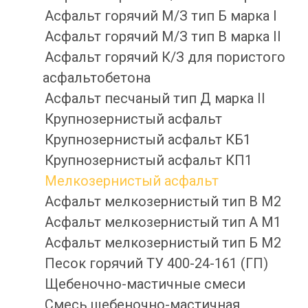
Асфальт горячий М/З тип Б марка I
Асфальт горячий М/З тип В марка II
Асфальт горячий К/З для пористого
асфальтобетона
Асфальт песчаный тип Д марка II
Крупнозернистый асфальт
Крупнозернистый асфальт КБ1
Крупнозернистый асфальт КП1
Мелкозернистый асфальт
Асфальт мелкозернистый тип B М2
Асфальт мелкозернистый тип А М1
Асфальт мелкозернистый тип Б М2
Песок горячий ТУ 400-24-161 (ГП)
Щебеночно-мастичные смеси
Смесь щебеночно-мастичная