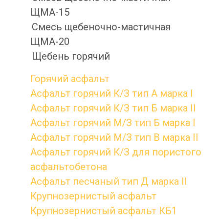
ЩМА-15
Смесь щебеночно-мастичная
ЩМА-20
Щебень горячий
Горячий асфальт
Асфальт горячий К/З тип А марка I
Асфальт горячий К/З тип Б марка II
Асфальт горячий М/З тип Б марка I
Асфальт горячий М/З тип В марка II
Асфальт горячий К/З для пористого
асфальтобетона
Асфальт песчаный тип Д марка II
Крупнозернистый асфальт
Крупнозернистый асфальт КБ1